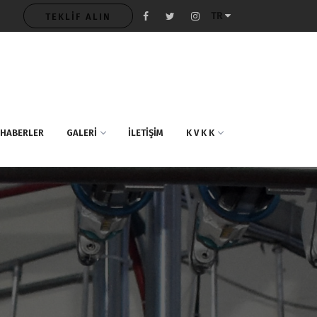
TR
TEKLİF ALIN
HABERLER
GALERİ
İLETİŞİM
K V K K