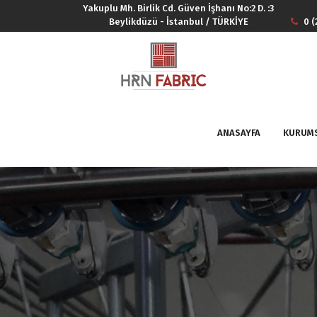
Yakuplu Mh. Birlik Cd. Güven İşhanı No:2 D. :3
Beylikdüzü - İstanbul / TÜRKİYE
0 (
ANASAYFA
KURUM