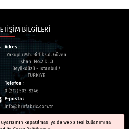
LETİŞİM BİLGİLERİ
Adres :
Yakuplu Mh. Birlik Cd. Güven
İşhanı No:2 D. :3
Beylikdüzü - İstanbul /
TÜRKİYE
Telefon :
0 (212) 503-8346
E-posta :
info@hrnfabric.com.tr
 uyarısının kapatılması ya da web sitesi kullanımına