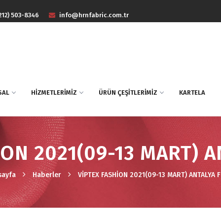
212) 503-8346
info@hrnfabric.com.tr
SAL
HİZMETLERİMİZ
ÜRÜN ÇEŞİTLERİMİZ
KARTELA
İON 2021(09-13 MART) A
sayfa
Haberler
VİPTEX FASHİON 2021(09-13 MART) ANTALYA 