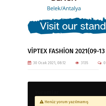
VİPTEX FASHİON 2021(09-1
30 Ocak 2021, 08:12
3135
0
Yorumlar
Henüz yorum yazılmamış