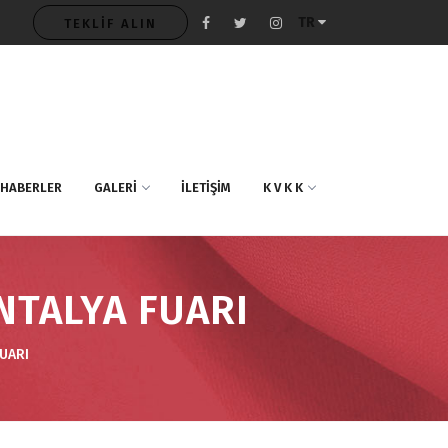
TR
TEKLİF ALIN
HABERLER
GALERİ
İLETİŞİM
K V K K
NTALYA FUARI
FUARI