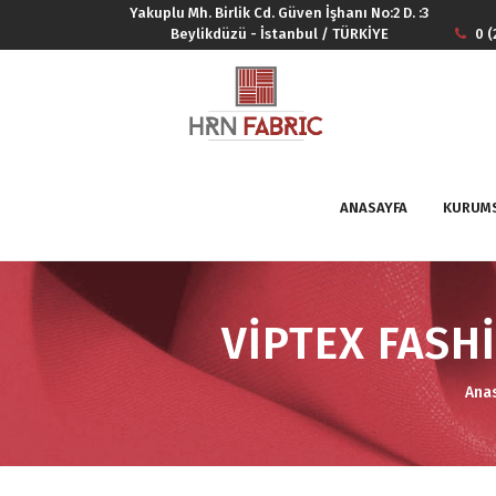
Yakuplu Mh. Birlik Cd. Güven İşhanı No:2 D. :3
Beylikdüzü - İstanbul / TÜRKİYE
0 (
ANASAYFA
KURUM
VİPTEX FASH
Ana