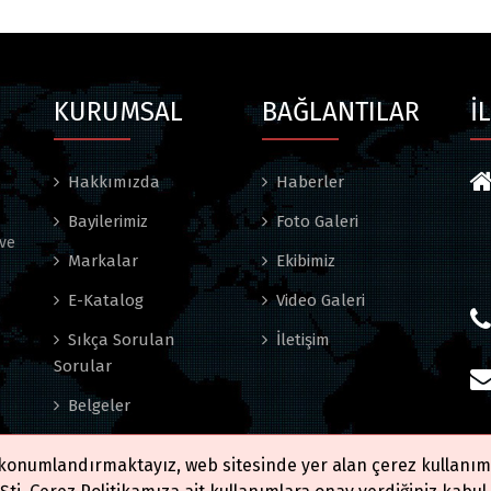
KURUMSAL
BAĞLANTILAR
İ
Hakkımızda
Haberler
Bayilerimiz
Foto Galeri
 ve
Markalar
Ekibimiz
E-Katalog
Video Galeri
Sıkça Sorulan
İletişim
Sorular
Belgeler
Banka Hesapları
 konumlandırmaktayız, web sitesinde yer alan çerez kullanım